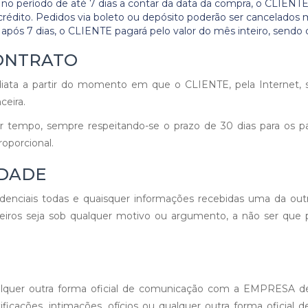
 no período de até 7 dias a contar da data da compra, o CLIENT
 crédito. Pedidos via boleto ou depósito poderão ser cancelado
 após 7 dias, o CLIENTE pagará pelo valor do mês inteiro, send
CONTRATO
ta a partir do momento em que o CLIENTE, pela Internet, sol
ceira.
r tempo, sempre respeitando-se o prazo de 30 dias para os 
oporcional.
IDADE
iais todas e quaisquer informações recebidas uma da outra,
ros seja sob qualquer motivo ou argumento, a não ser que p
qualquer outra forma oficial de comunicação com a EMPRESA de
tificações, intimações, ofícios ou qualquer outra forma ofici