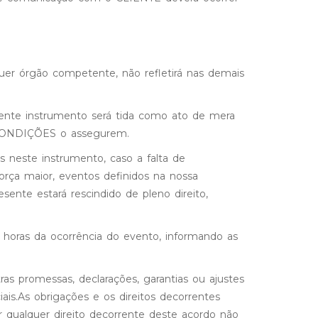
er órgão competente, não refletirá nas demais
sente instrumento será tida como ato de mera
E CONDIÇÕES o assegurem.
 neste instrumento, caso a falta de
orça maior, eventos definidos na nossa
esente estará rescindido de pleno direito,
 horas da ocorrência do evento, informando as
as promessas, declarações, garantias ou ajustes
is.As obrigações e os direitos decorrentes
r qualquer direito decorrente deste acordo não