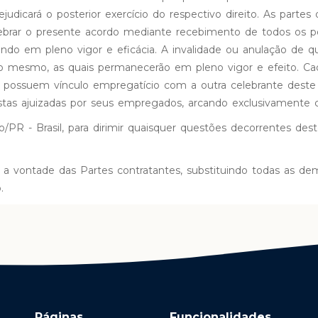
dicará o posterior exercício do respectivo direito. As partes 
ebrar o presente acordo mediante recebimento de todos os p
ndo em pleno vigor e eficácia. A invalidade ou anulação de 
do mesmo, as quais permanecerão em pleno vigor e efeito. C
possuem vínculo empregatício com a outra celebrante deste
lhistas ajuizadas por seus empregados, arcando exclusivamente
io/PR - Brasil, para dirimir quaisquer questões decorrentes d
a vontade das Partes contratantes, substituindo todas as dem
.
Páginas
Funcionalidades