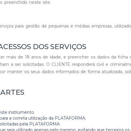
 preenchido neste site.
erviços para gestão de pequenas e médias empresas, utilizad
 ACESSOS DOS SERVIÇOS
ter mais de 18 anos de idade, e preencher os dados da ficha ca
m a ser solicitadas. O CLIENTE responderá civil e criminalm
r manter os seus dados informados de forma atualizada, sob 
PARTES
ste instrumento.
 para a correta utilização da PLATAFORMA.
 solicitadas pela PLATAFORMA
que seja utilizado apenas pelo mesmo, evitando que terceiros os u