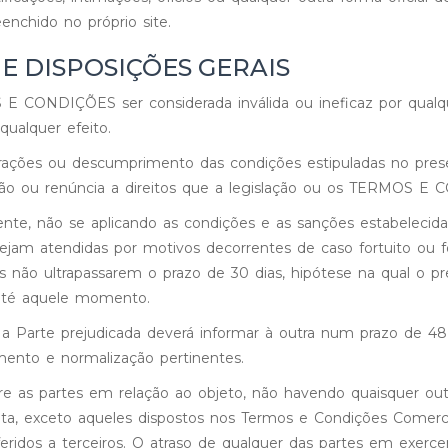
enchido no próprio site.
 E DISPOSIÇÕES GERAIS
E CONDIÇÕES ser considerada inválida ou ineficaz por qualqu
ualquer efeito.
infrações ou descumprimento das condições estipuladas no pre
vação ou renúncia a direitos que a legislação ou os TERMOS 
te, não se aplicando as condições e as sanções estabelecidas
jam atendidas por motivos decorrentes de caso fortuito ou f
tos não ultrapassarem o prazo de 30 dias, hipótese na qual o pr
 até aquele momento.
 a Parte prejudicada deverá informar à outra num prazo de 48
mento e normalização pertinentes.
e as partes em relação ao objeto, não havendo quaisquer outr
ta, exceto aqueles dispostos nos Termos e Condições Comercia
eridos a terceiros. O atraso de qualquer das partes em exerce