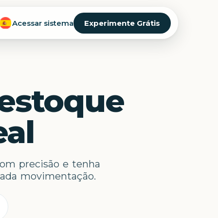
Acessar sistema
Experimente Grátis
 estoque
al
 com precisão e tenha
 cada movimentação.