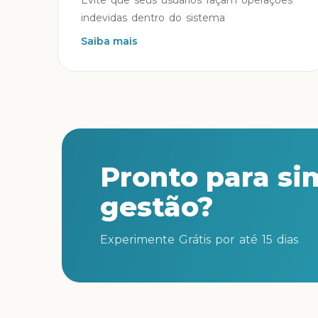
Evite que seus usuários façam operações
indevidas dentro do sistema
Saiba mais
Pronto para sim
gestão?
Experimente Grátis por até 15 dias