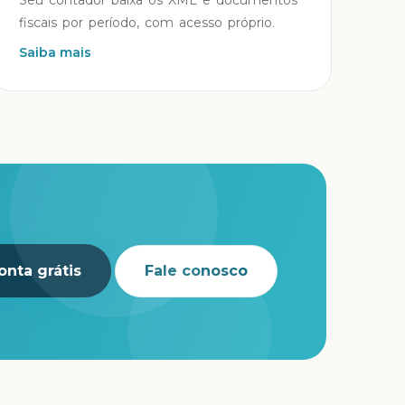
Seu contador baixa os XML e documentos
fiscais por período, com acesso próprio.
Saiba mais
onta grátis
Fale conosco