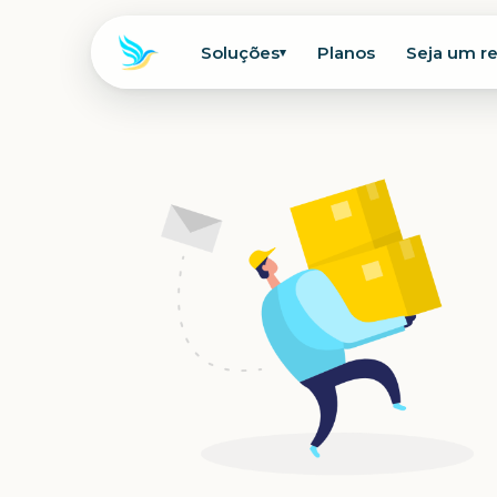
Soluções
Planos
Seja um r
▾