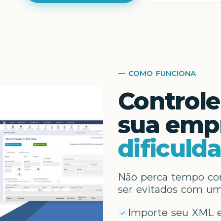
— COMO FUNCIONA
Controle
sua emp
dificuld
Não perca tempo co
ser evitados com um
Importe seu XML e 